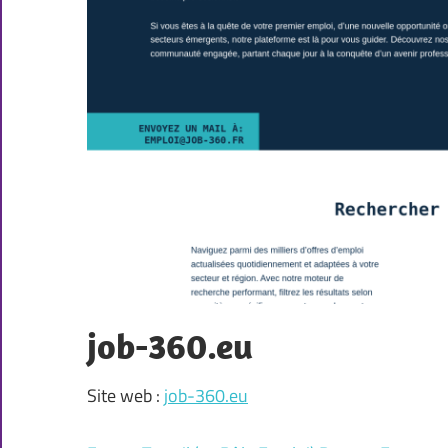
job-360.eu
Site web :
job-360.eu